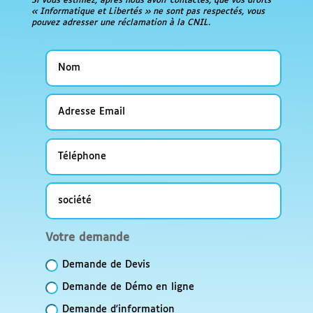
Si vous estimez, après nous avoir contactés, que vos droits
« Informatique et Libertés » ne sont pas respectés, vous
pouvez adresser une réclamation à la CNIL.
Nom
Adresse
Email
Téléphone
société
Votre
Votre demande
demande
Demande de Devis
Demande de Démo en ligne
Demande d'information