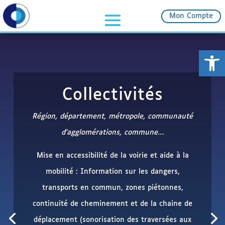
Mon Compte
Ouvrir la
Administration, Complexe sportif ou de Loisir,
Bibliothèque…
Mise en accessibilité des informations en